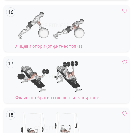
Лицеви опори (от фитнес топка)
Флайс от обратен наклон със завъртане