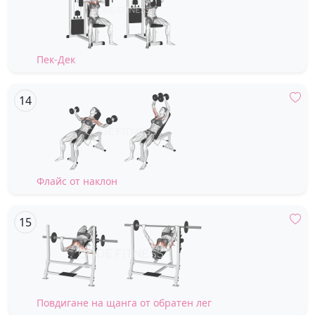
Пек-Дек
Флайс от наклон
Повдигане на щанга от обратен лег