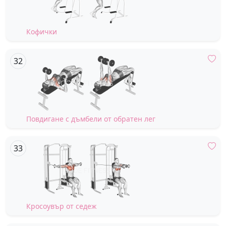
Кофички
Повдигане с дъмбели от обратен лег
Кросоувър от седеж