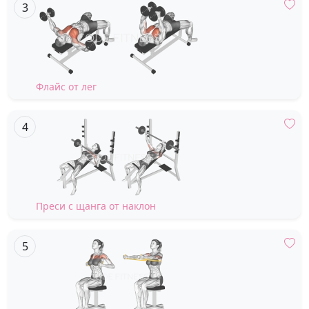
Флайс от лег
Преси с щанга от наклон